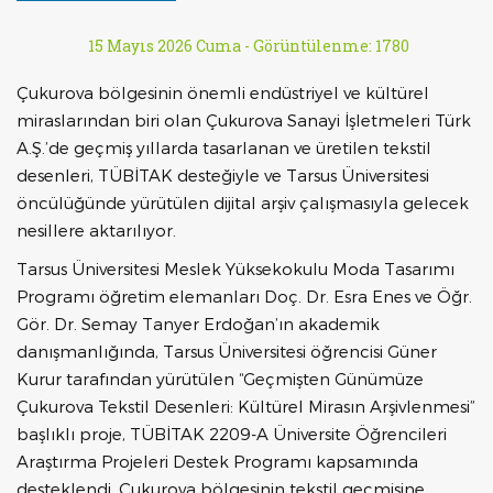
15 Mayıs 2026 Cuma -
Görüntülenme: 1780
Çukurova bölgesinin önemli endüstriyel ve kültürel
miraslarından biri olan Çukurova Sanayi İşletmeleri Türk
A.Ş.’de geçmiş yıllarda tasarlanan ve üretilen tekstil
desenleri, TÜBİTAK desteğiyle ve Tarsus Üniversitesi
öncülüğünde yürütülen dijital arşiv çalışmasıyla gelecek
nesillere aktarılıyor.
Tarsus Üniversitesi Meslek Yüksekokulu Moda Tasarımı
Programı öğretim elemanları Doç. Dr. Esra Enes ve Öğr.
Gör. Dr. Semay Tanyer Erdoğan’ın akademik
danışmanlığında, Tarsus Üniversitesi öğrencisi Güner
Kurur tarafından yürütülen “Geçmişten Günümüze
Çukurova Tekstil Desenleri: Kültürel Mirasın Arşivlenmesi”
başlıklı proje, TÜBİTAK 2209-A Üniversite Öğrencileri
Araştırma Projeleri Destek Programı kapsamında
desteklendi. Çukurova bölgesinin tekstil geçmişine