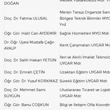
Meslek Yüksekokulu Mdr. Yr
DOĞAN
Mersin Tarsus Organize San
Doç. Dr. Fatma ULUSAL
Bölgesi Teknik Bilimler MY
Yrd.
Öğr. Gör. Halil Can AYDEMİR
Sağlık Hizmetleri MYO Mdr.
Dr. Öğr. Üyesi Mustafa Çağrı
Kent Çalışmaları UYGAR Md
AYALP
İleri ve Akıllı İmalat Teknoloj
Doç. Dr. Salih Hakan YETGİN
UYGAR Mdr.
Doç. Dr. Emrah ÇETİN
Uzaktan Eğitim UYGAR Mdr
Öğr. Gör. Dr. Yusuf KORKMAZ
Sürekli Eğitim UYGAR Mdr.
Doç. Dr. Mehmet Sami
Uluslararası Ticaret ve Lojist
SÜYGÜN
UYGAR Mdr.
Öğr. Gör. Banu COŞKUN
Bilgi ve İletişim Ofisi Koord