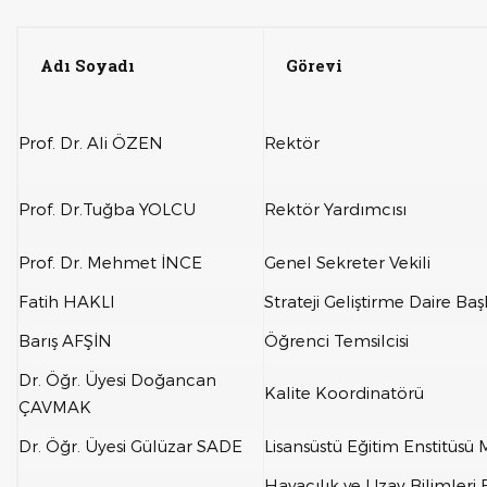
Adı Soyadı
Görevi
Prof. Dr. Ali ÖZEN
Rektör
Prof. Dr.Tuğba YOLCU
Rektör Yardımcısı
Prof. Dr. Mehmet İNCE
Genel Sekreter Vekili
Fatih HAKLI
Strateji Geliştirme Daire Ba
Barış AFŞİN
Öğrenci Temsilcisi
Dr. Öğr. Üyesi Doğancan
Kalite Koordinatörü
ÇAVMAK
Dr. Öğr. Üyesi Gülüzar SADE
Lisansüstü Eğitim Enstitüsü 
Havacılık ve Uzay Bilimleri 