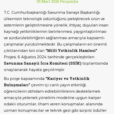
05 Mart 2026 Perşembe
T.C. Cumhurbaşkanlığı Savunma Sanayii Başkanlığı,
ülkemizin teknolojik üstünlüğünü pekiştirecek ürün ve
sistemlerin geliştirilmesine yönelik, ihtiyaç duyulan insan
kaynağı yetkinliklerinin belirlenmesi, yaygınlaştırılması
ve sürdürülebilirliğinin sağlanması amacıyla kapsamlı
çalışmalar yürütülmektedir. Bu çalışmaların en önemli
“Millî Yetkinlik Hamlesi”
çıktılarından biri olan
Projesi, 6 Ağustos 2024 tarihinde gerçekleştirilen
Savunma Sanayii İcra Komitesi (SSİK)
toplantısında
onaylanarak hayata geçirilmiştir.
“Kariyer ve Yetkinlik
Bu proje kapsamında
Buluşmaları”
çevrim içi canlı yayın etkinliği,
öğrencilerin istihdam edilebilirliklerini desteklemek
amacıyla yetenek yönetimi modeline uygun kariyer
odaklı oturumlar, ilham veren konuşmalar, alanında
uzman konuşmacılar ve teknik gezi gibi sürpriz ödüller