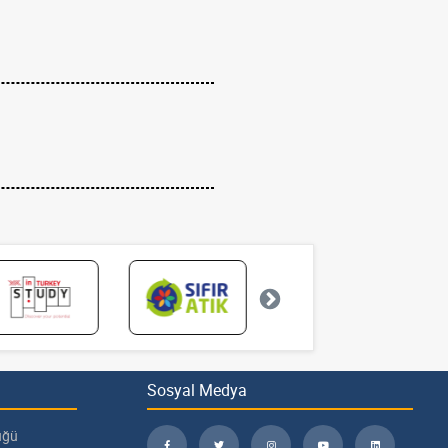
Sosyal Medya
üğü