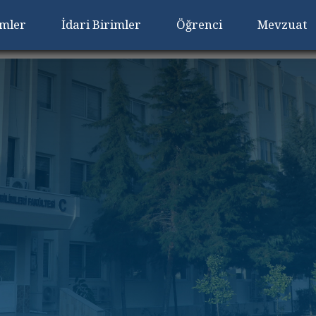
imler
İdari Birimler
Öğrenci
Mevzuat