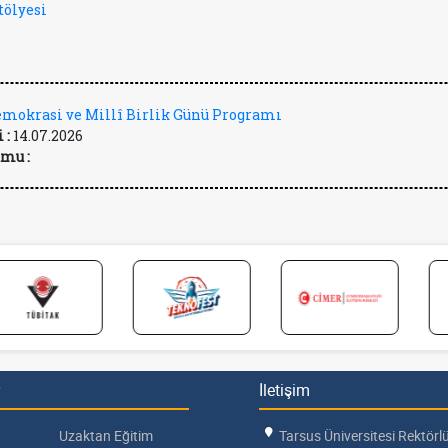
tölyesi
mokrasi ve Millî Birlik Günü Programı
 :
14.07.2026
mu :
İletişim
Uzaktan Eğitim
Tarsus Üniversitesi Rektörl