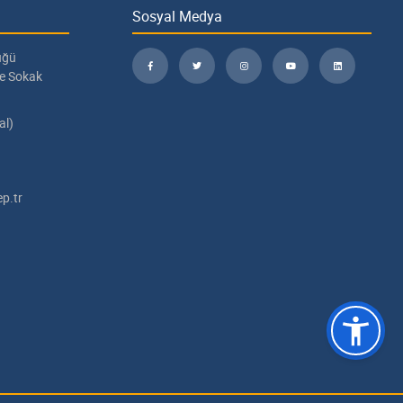
Sosyal Medya
üğü
pe Sokak
al)
p.tr