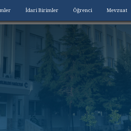
imler
İdari Birimler
Öğrenci
Mevzuat