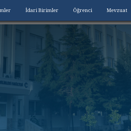
imler
İdari Birimler
Öğrenci
Mevzuat