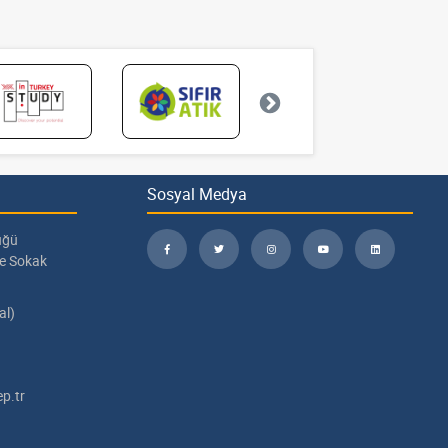
Sosyal Medya
üğü
pe Sokak
al)
p.tr