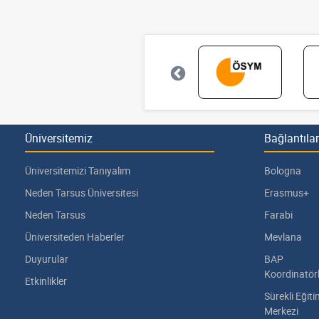
Üniversitemiz
Bağlantılar
Üniversitemizi Tanıyalım
Bologna
Neden Tarsus Üniversitesi
Erasmus+
Neden Tarsus
Farabi
Üniversiteden Haberler
Mevlana
Duyurular
BAP
Koordinatör
Etkinlikler
Sürekli Eğit
Merkezi