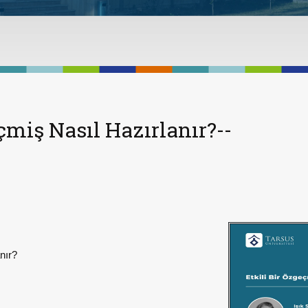
çmiş Nasıl Hazırlanır?--
nır?