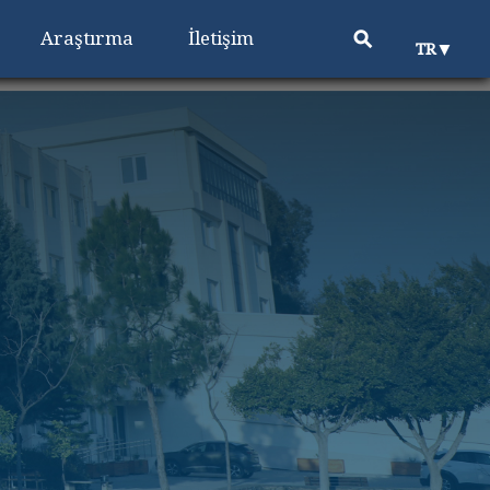
⚲
Araştırma
İletişim
▼
TR