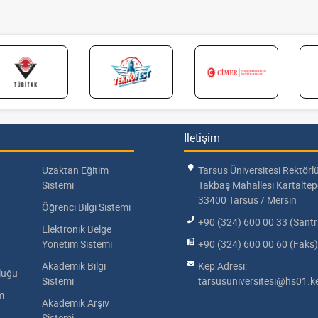
İletişim
Uzaktan Eğitim
Tarsus Üniversitesi Rektörl
Sistemi
Takbaş Mahallesi Kartalte
33400 Tarsus / Mersin
Öğrenci Bilgi Sistemi
+90 (324) 600 00 33 (Santr
Elektronik Belge
Yönetim Sistemi
+90 (324) 600 00 60 (Faks)
Akademik Bilgi
Kep Adresi:
lüğü
Sistemi
tarsusuniversitesi@hs01.ke
im
Akademik Arşiv
Sistemi