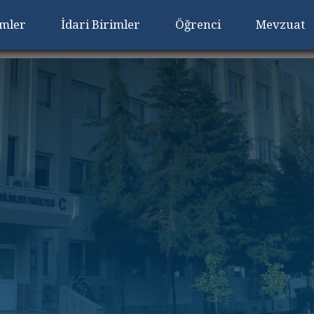
imler
İdari Birimler
Öğrenci
Mevzuat