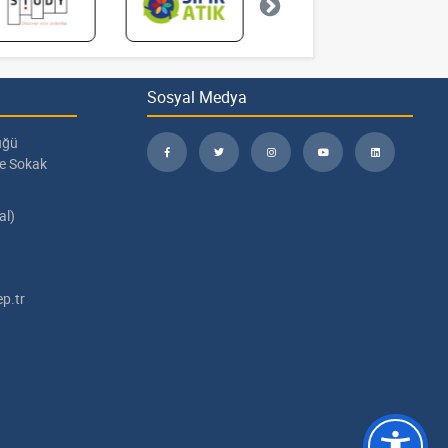
Sosyal Medya
üğü
pe Sokak
al)
p.tr