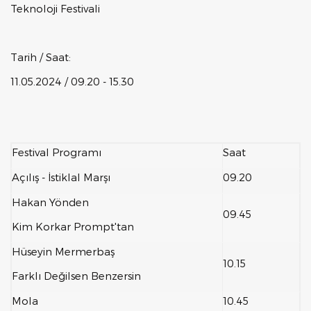
Teknoloji Festivali
Tarih / Saat:
11.05.2024 / 09.20 - 15.30
Festival Programı
Saat
Açılış - İstiklal Marşı
09.20
Hakan Yönden
09.45
Kim Korkar Prompt'tan
Hüseyin Mermerbaş
10.15
Farklı Değilsen Benzersin
Mola
10.45