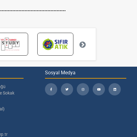
Sosyal Medya
üğü
pe Sokak
al)
p.tr