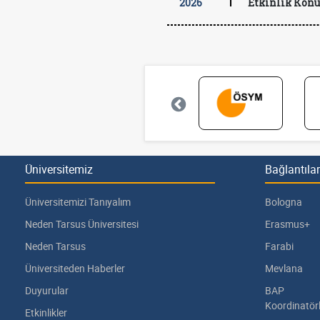
2026
Etkinlik Konu
Üniversitemiz
Bağlantılar
Üniversitemizi Tanıyalım
Bologna
Neden Tarsus Üniversitesi
Erasmus+
Neden Tarsus
Farabi
Üniversiteden Haberler
Mevlana
Duyurular
BAP
Koordinatör
Etkinlikler