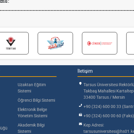
mu :
İletişim
Uzaktan Eğitim
Tarsus Üniversitesi Rektörl
Sistemi
Takbaş Mahallesi Kartalte
33400 Tarsus / Mersin
Öğrenci Bilgi Sistemi
+90 (324) 600 00 33 (Santr
Elektronik Belge
Yönetim Sistemi
+90 (324) 600 00 60 (Faks)
Akademik Bilgi
Kep Adresi:
lüğü
Sistemi
tarsusuniversitesi@hs01.ke