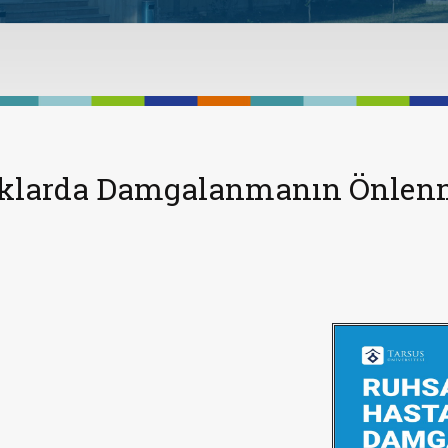
ıklarda Damgalanmanın Önlen