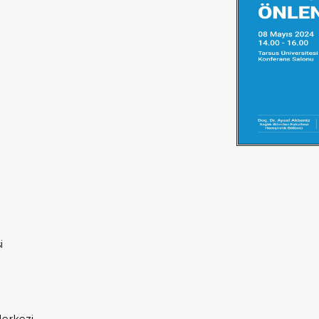
i
erkezi