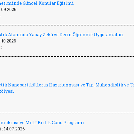
önetiminde Güncel Konular Eğitimi
.09.2026
:
lik Alanında Yapay Zekâ ve Derin Öğrenme Uygulamaları
3.10.2026
:
tik Nanopartiküllerin Hazırlanması ve Tıp, Mühendislik ve T
tölyesi
mokrasi ve Millî Birlik Günü Programı
 :
14.07.2026