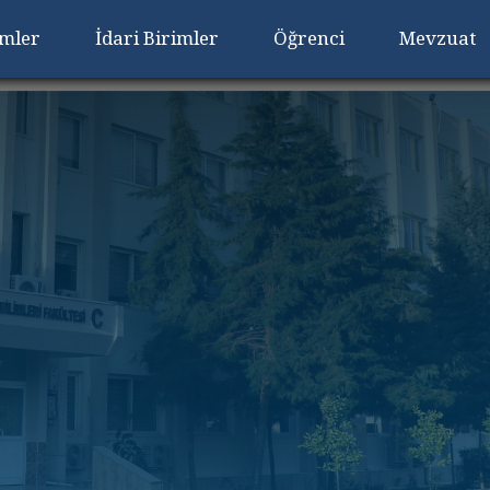
imler
İdari Birimler
Öğrenci
Mevzuat