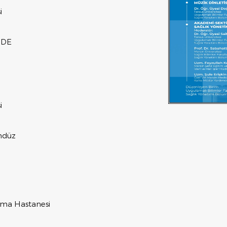
i
NDE
i
ündüz
ırma Hastanesi