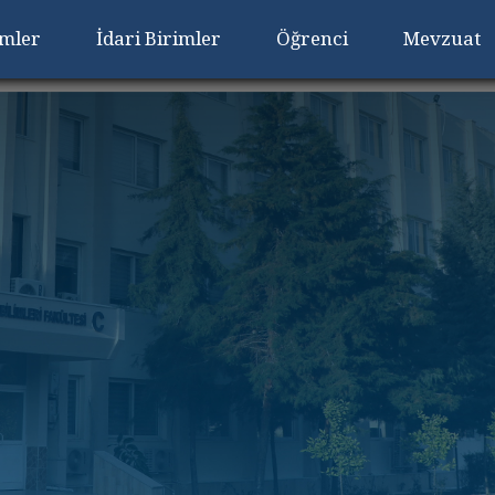
imler
İdari Birimler
Öğrenci
Mevzuat