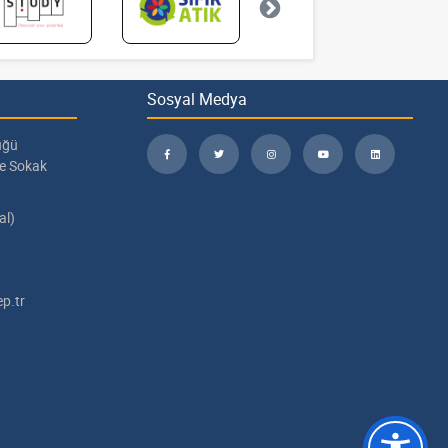
Sosyal Medya
üğü
pe Sokak
al)
p.tr