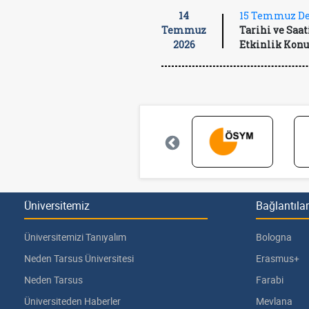
14
15 Temmuz De
Temmuz
Tarihi ve Saati
2026
Etkinlik Konu
Üniversitemiz
Bağlantılar
Üniversitemizi Tanıyalım
Bologna
Neden Tarsus Üniversitesi
Erasmus+
Neden Tarsus
Farabi
Üniversiteden Haberler
Mevlana