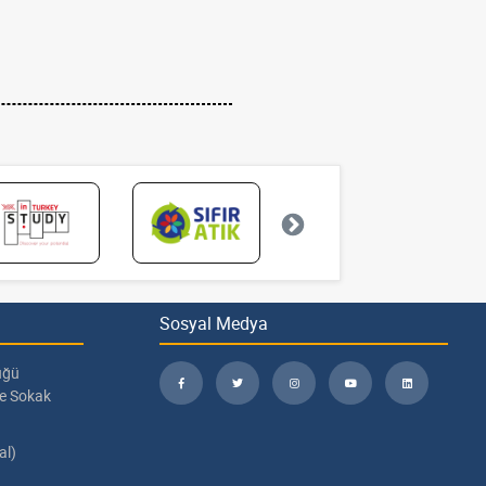
Sosyal Medya
üğü
pe Sokak
al)