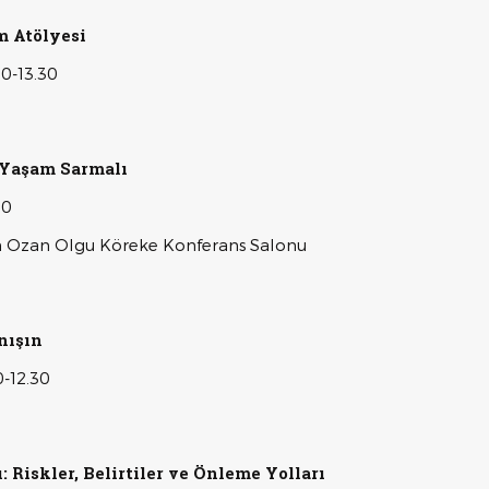
m Atölyesi
30-13.30
e Yaşam Sarmalı
00
en Ozan Olgu Köreke Konferans Salonu
nışın
0-12.30
 Riskler, Belirtiler ve Önleme Yolları