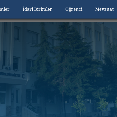
imler
İdari Birimler
Öğrenci
Mevzuat