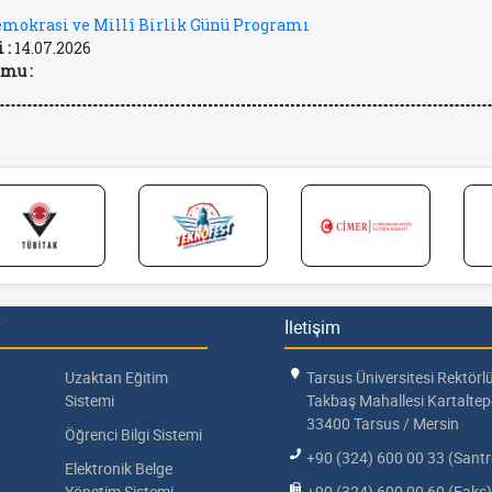
mokrasi ve Millî Birlik Günü Programı
 :
14.07.2026
mu :
İletişim
Uzaktan Eğitim
Tarsus Üniversitesi Rektörl
Sistemi
Takbaş Mahallesi Kartalte
33400 Tarsus / Mersin
Öğrenci Bilgi Sistemi
+90 (324) 600 00 33 (Santr
Elektronik Belge
Yönetim Sistemi
+90 (324) 600 00 60 (Faks)