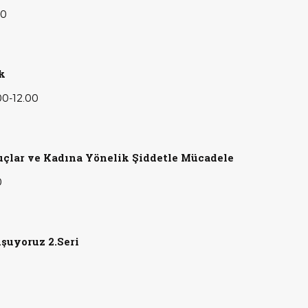
00
k
00-12.00
Suçlar ve Kadına Yönelik Şiddetle Mücadele
0
şuyoruz 2.Seri
1.00
n Birim: