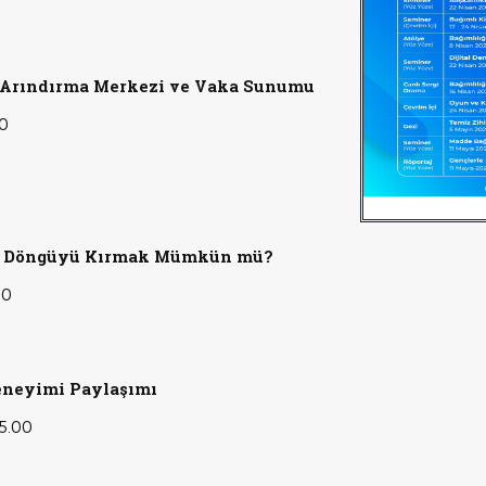
ı Arındırma Merkezi ve Vaka Sunumu
00
ğa: Döngüyü Kırmak Mümkün mü?
00
eneyimi Paylaşımı
15.00