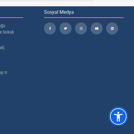
Sosyal Medya
üğü
pe Sokak
al)
p.tr