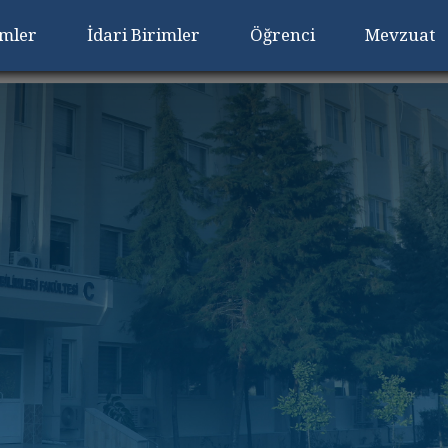
imler
İdari Birimler
Öğrenci
Mevzuat