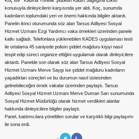
Koç ise “ Kadına Yönelik Şiddetin Kadın Sağlığına Etkisi”
konusuyla dinleyicilerin karşısında yer aldı. Koç, sunumda
kadınların toplumdaki yeri ve önemi hakkında bilgiler aktardı.
Panelin ikinci oturumunda söz alan Tarsus Adliyesi Sosyal
Hizmet Uzmanı Ezgi Yardımcı vaka örnekleri üzerinden panele
katkı sağladı. Telefonlara yüklenebilen KADES uygulaması testi
ile ortalama 45 saniyede polisin şiddet mağduru kişiyi nasıl
tespit edip süreci organize ettiğini uygulamalı olarak dinleyicilere
aktardı. Panelde son olarak söz alan Tarsus Adliyesi Sosyal
Hizmet Uzmanı Merve Saygı ise şiddet mağduru kadınların
yaşadıkları süreçleri ve bu durumun nasıl üstesinden
gelinebileceğini örnek vakalar üzerinden paylaştı. Tarsus
Adliyesi Sosyal Hizmet Uzmanı Merve Duman Sarı sunumunda
Sosyal Hizmet Müdürlüğü olarak hizmet verdikleri alanlar
hakkında dinleyicilere bilgiler paylaştı.
Panel, katılımcılara yöneltilen sorular ve karşılıklı bilgi paylaşımı
ile sona erdi.
--