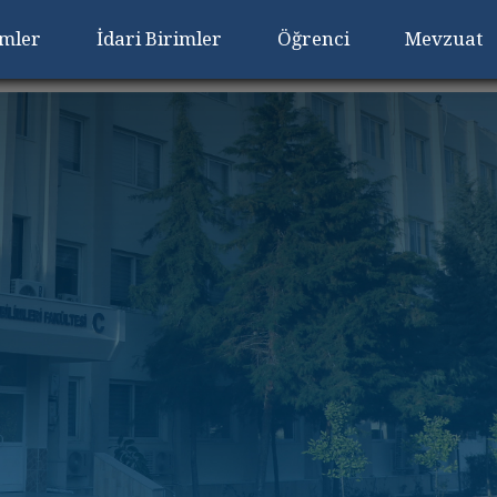
imler
İdari Birimler
Öğrenci
Mevzuat