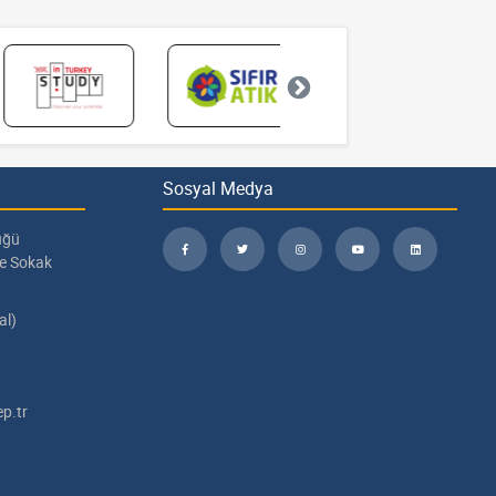
Sosyal Medya
üğü
pe Sokak
al)
p.tr