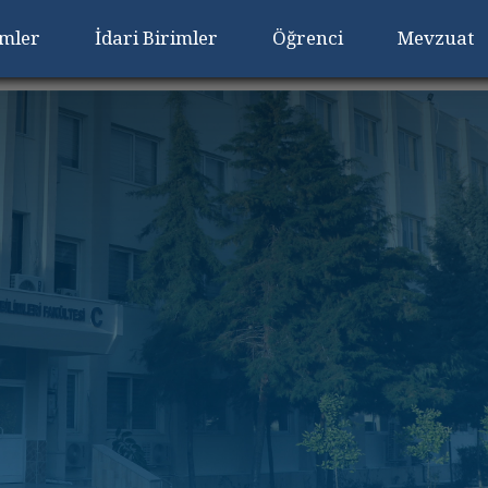
imler
İdari Birimler
Öğrenci
Mevzuat