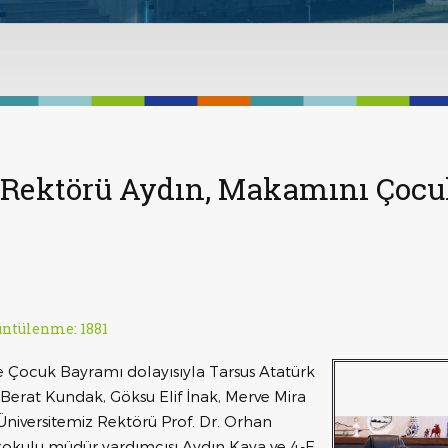
Rektörü Aydın, Makamını Çocuk
ntülenme: 1881
e Çocuk Bayramı dolayısıyla Tarsus Atatürk
i Berat Kundak, Göksu Elif İnak, Merve Mira
niversitemiz Rektörü Prof. Dr. Orhan
 İlkokulu müdür yardımcısı Aydın Kaya ve 4-E