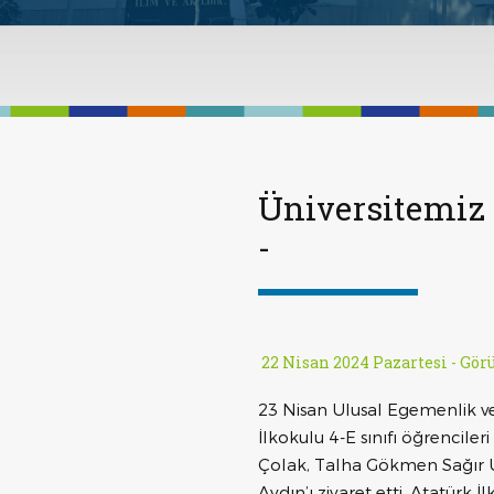
Üniversitemiz 
-
22 Nisan 2024 Pazartesi -
Görü
23 Nisan Ulusal Egemenlik v
İlkokulu 4-E sınıfı öğrenciler
Çolak, Talha Gökmen Sağır Ü
Aydın’ı ziyaret etti. Atatürk