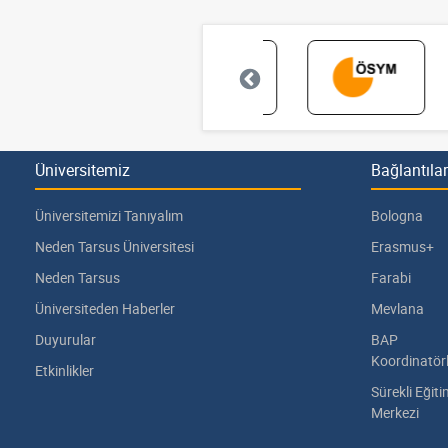
Üniversitemiz
Bağlantılar
Üniversitemizi Tanıyalım
Bologna
Neden Tarsus Üniversitesi
Erasmus+
Neden Tarsus
Farabi
Üniversiteden Haberler
Mevlana
Duyurular
BAP
Koordinatör
Etkinlikler
Sürekli Eğit
Merkezi