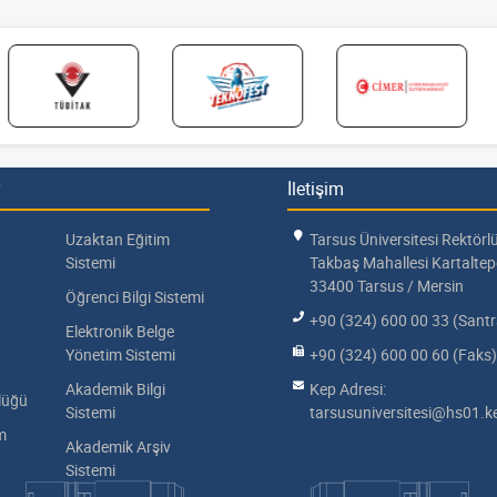
İletişim
Uzaktan Eğitim
Tarsus Üniversitesi Rektörl
Sistemi
Takbaş Mahallesi Kartalte
33400 Tarsus / Mersin
Öğrenci Bilgi Sistemi
+90 (324) 600 00 33 (Santr
Elektronik Belge
Yönetim Sistemi
+90 (324) 600 00 60 (Faks)
Akademik Bilgi
Kep Adresi:
lüğü
Sistemi
tarsusuniversitesi@hs01.ke
im
Akademik Arşiv
Sistemi