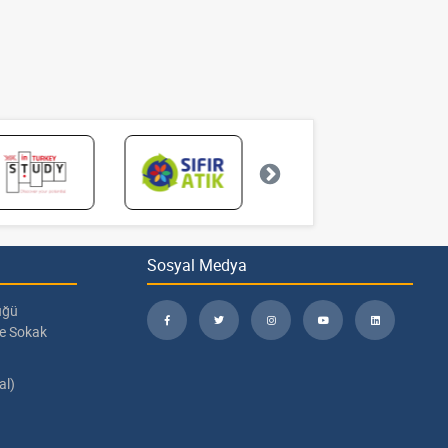
Sosyal Medya
üğü
pe Sokak
al)