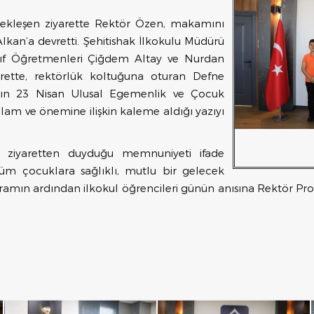
kleşen ziyarette Rektör Özen, makamını
lkan’a devretti. Şehitishak İlkokulu Müdürü
nıf Öğretmenleri Çiğdem Altay ve Nurdan
arette, rektörlük koltuğuna oturan Defne
ın 23 Nisan Ulusal Egemenlik ve Çocuk
lam ve önemine ilişkin kaleme aldığı yazıyı
n ziyaretten duyduğu memnuniyeti ifade
 tüm çocuklara sağlıklı, mutlu bir gelecek
mın ardından ilkokul öğrencileri günün anısına Rektör Prof