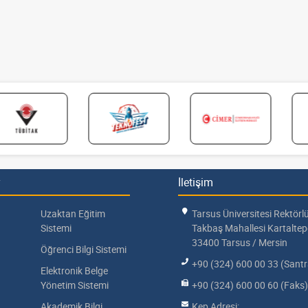
İletişim
Uzaktan Eğitim
Tarsus Üniversitesi Rektörl
Sistemi
Takbaş Mahallesi Kartalte
33400 Tarsus / Mersin
Öğrenci Bilgi Sistemi
+90 (324) 600 00 33 (Santr
Elektronik Belge
Yönetim Sistemi
+90 (324) 600 00 60 (Faks)
Akademik Bilgi
Kep Adresi: