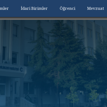
imler
İdari Birimler
Öğrenci
Mevzuat