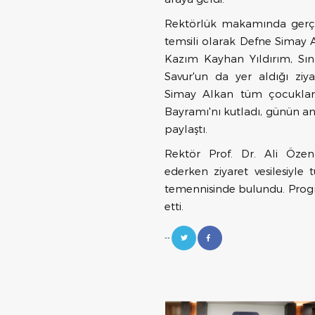
Rektörlük makamında gerçe
temsili olarak Defne Simay A
Kazım Kayhan Yıldırım, Sı
Savur'un da yer aldığı ziy
Simay Alkan tüm çocuklar
Bayramı'nı kutladı, günün an
paylaştı.
Rektör Prof. Dr. Ali Öze
ederken ziyaret vesilesiyle
temennisinde bulundu. Progra
etti.
--