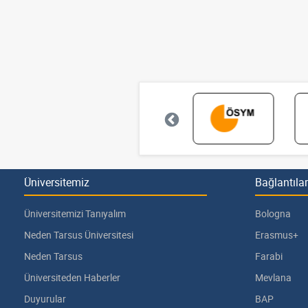
Üniversitemiz
Bağlantılar
Üniversitemizi Tanıyalım
Bologna
Neden Tarsus Üniversitesi
Erasmus+
Neden Tarsus
Farabi
Üniversiteden Haberler
Mevlana
Duyurular
BAP