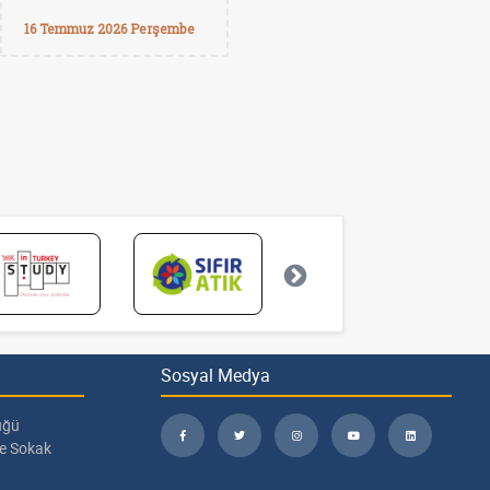
16 Temmuz 2026 Perşembe
Sosyal Medya
üğü
pe Sokak