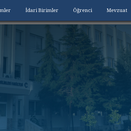
imler
İdari Birimler
Öğrenci
Mevzuat