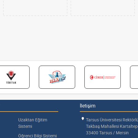
İletişim
Uzaktan Eğitim
Tarsus Üniversitesi Rektörl
Sistemi
Takbaş Mahallesi Kartalte
33400 Tarsus / Mersin
Öğrenci Bilgi Sistemi