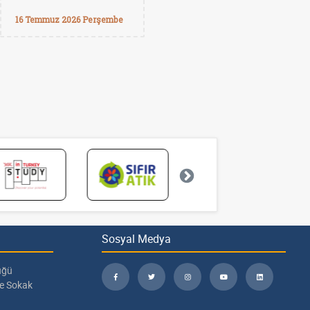
16 Temmuz 2026 Perşembe
Sosyal Medya
üğü
pe Sokak