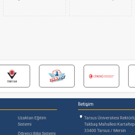
İletişim
Uzaktan Eğitim
Tarsus Üniversitesi Rektörl
Sistemi
Takbaş Mahallesi Kartalte
33400 Tarsus / Mersin
Öğrenci Bilgi Sistemi