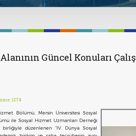
Alanının Güncel Konuları Çalış
nme: 1274
Hizmet Bölümü, Mersin Üniversitesi Sosyal
ümü ile Sosyal Hizmet Uzmanları Derneği
birliğiyle düzenlenen “IV. Dünya Sosyal
ademik birikim ve saha tecrübesini aynı