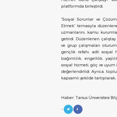
platformda birleştirdi.
“Sosyal Sorunlar ve Çözüm 
Etmek” temasıyla düzenlene
uzmanlarını, kamu kurumların
getirdi. Düzenlenen çalışta
ve grup çalışmaları oturumla
gençlik refahı, adli sosyal
bağımlılık, engellilik, yaşlı
sosyal hizmeti, göç ve uyum il
değerlendirildi. Ayrıca, topl
kapsamlı şekilde tartışılarak,
Haber: Tarsus Üniversitesi Bilgi
--