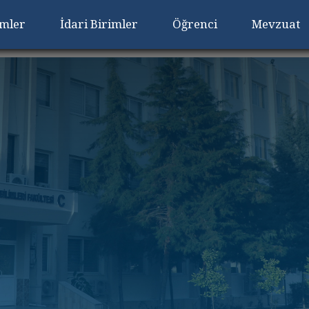
imler
İdari Birimler
Öğrenci
Mevzuat