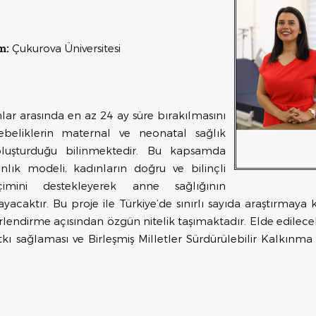
m:
Çukurova Üniversitesi
r arasında en az 24 ay süre bırakılmasını
beliklerin maternal ve neonatal sağlık
oluşturduğu bilinmektedir. Bu kapsamda
anlık modeli, kadınların doğru ve bilinçli
imini destekleyerek anne sağlığının
ayacaktır. Bu proje ile Türkiye’de sınırlı sayıda araştırmaya
ğerlendirme açısından özgün nitelik taşımaktadır. Elde edile
atkı sağlaması ve Birleşmiş Milletler Sürdürülebilir Kalkınm