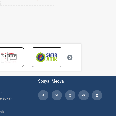
Sosyal Medya
üğü
pe Sokak
al)