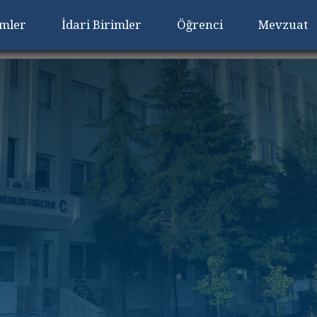
imler
İdari Birimler
Öğrenci
Mevzuat