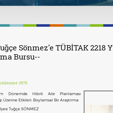
 Tuğçe Sönmez'e TÜBİTAK 2218 Yu
rma Bursu--
ntülenme: 2975
m Dönemde Hibrit Aile Planlaması
 Üzerine Etkileri: Boylamsal Bir Araştırma
 Üyesi Tuğçe SÖNMEZ