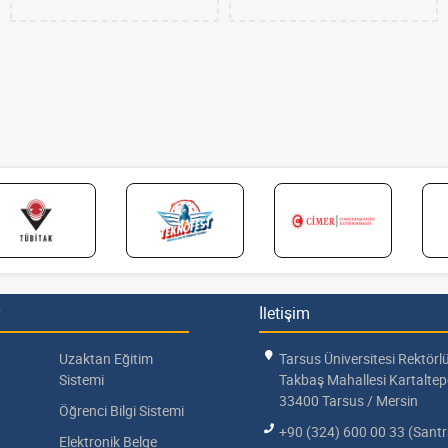
İletişim
Uzaktan Eğitim
Tarsus Üniversitesi Rektörl
Sistemi
Takbaş Mahallesi Kartalte
33400 Tarsus / Mersin
Öğrenci Bilgi Sistemi
+90 (324) 600 00 33 (Santr
Elektronik Belge