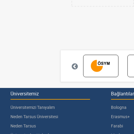
Üniversitemiz
Bağlantılar
Üniversitemizi Tanıyalım
Bologna
Neden Tarsus Üniversitesi
Erasmus+
Neden Tarsus
Farabi