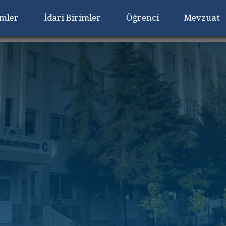
imler
İdari Birimler
Öğrenci
Mevzuat