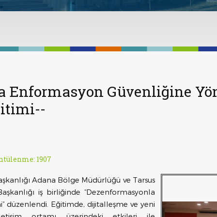
da Enformasyon Güvenliğine Yö
itimi--
ntülenme: 1907
aşkanlığı Adana Bölge Müdürlüğü ve Tarsus
Başkanlığı iş birliğinde “Dezenformasyonla
” düzenlendi. Eğitimde, dijitalleşme ve yeni
etişim ortamı üzerindeki etkileri ile