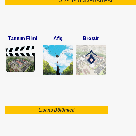
TARSUS ÜNİVERSİTESİ
Tanıtım Filmi
Afiş
Broşür
Lisans Bölümleri